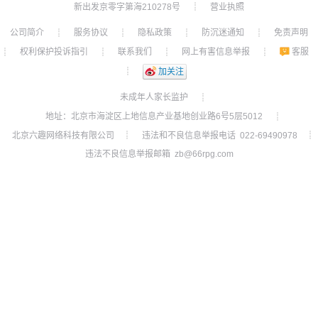
新出发京零字第海210278号
营业执照
┊
公司简介
服务协议
隐私政策
防沉迷通知
免责声明
┊
┊
┊
┊
权利保护投诉指引
联系我们
网上有害信息举报
客服
┊
┊
┊
┊
┊
加关注
未成年人家长监护
┊
地址：北京市海淀区上地信息产业基地创业路6号5层5012
┊
北京六趣网络科技有限公司
违法和不良信息举报电话 022-69490978
┊
┊
违法不良信息举报邮箱 zb@66rpg.com