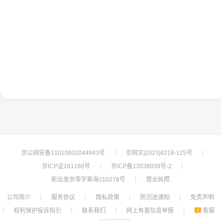
京公网安备11010802044943号
京网文[2023]4218-125号
┊
┊
京ICP证161160号
京ICP备13038039号-2
┊
┊
新出发京零字第海210278号
营业执照
┊
公司简介
服务协议
隐私政策
防沉迷通知
免责声明
┊
┊
┊
┊
权利保护投诉指引
联系我们
网上有害信息举报
客服
┊
┊
┊
┊