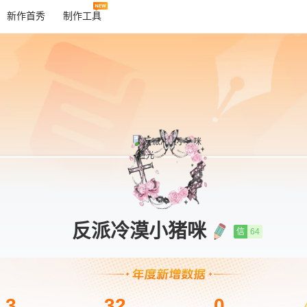
新作首秀
制作工具
反派冷漠小猪咪
信
64
3
32
0