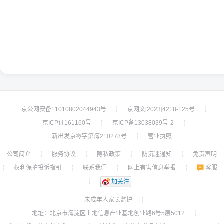
京公网安备11010802044943号
京网文[2023]4218-125号
┊
┊
京ICP证161160号
京ICP备13038039号-2
┊
┊
新出发京零字第海210278号
营业执照
┊
公司简介
服务协议
隐私政策
防沉迷通知
免责声明
┊
┊
┊
┊
权利保护投诉指引
联系我们
网上有害信息举报
客服
┊
┊
┊
┊
┊
加关注
未成年人家长监护
┊
地址：北京市海淀区上地信息产业基地创业路6号5层5012
┊