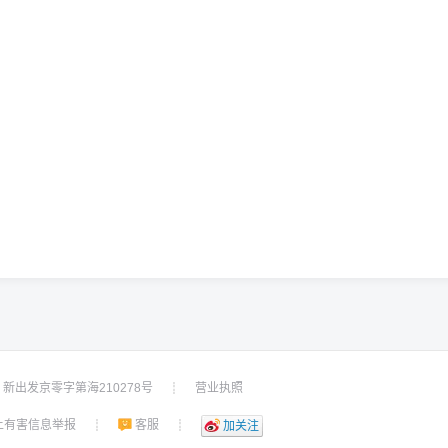
新出发京零字第海210278号
营业执照
┊
上有害信息举报
客服
┊
┊
加关注