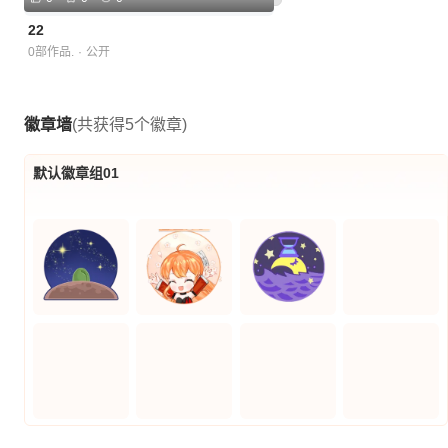
22
0部作品.
·
公开
徽章墙
(共获得5个徽章)
默认徽章组01