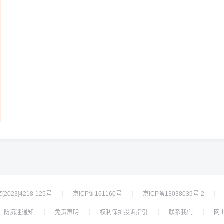
2023]4218-125号
京ICP证161160号
京ICP备13038039号-2
┊
┊
┊
防沉迷通知
免责声明
权利保护投诉指引
联系我们
网
┊
┊
┊
┊