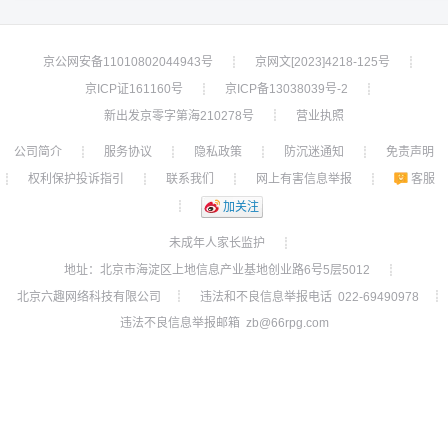
京公网安备11010802044943号
京网文[2023]4218-125号
┊
┊
京ICP证161160号
京ICP备13038039号-2
┊
┊
新出发京零字第海210278号
营业执照
┊
公司简介
服务协议
隐私政策
防沉迷通知
免责声明
┊
┊
┊
┊
权利保护投诉指引
联系我们
网上有害信息举报
客服
┊
┊
┊
┊
┊
加关注
未成年人家长监护
┊
地址：北京市海淀区上地信息产业基地创业路6号5层5012
┊
北京六趣网络科技有限公司
违法和不良信息举报电话 022-69490978
┊
┊
违法不良信息举报邮箱 zb@66rpg.com