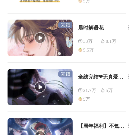
5万
晨时解语花
33万
8.1万
5.5万
全线完结❤无真爱论者
21.7万
5万
5万
【周年福利】不氪金人生