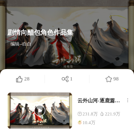
剧情向醋包角色作品集
编辑--白白
28
1
98
云外山河-逐鹿篇【周边预定中】
231.8万
221.9万
10.4万