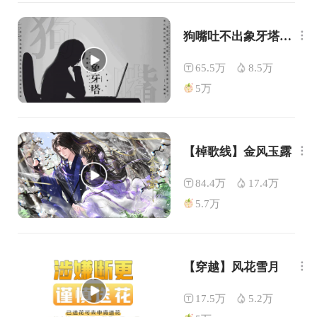
狗嘴吐不出象牙塔【主线完结】
65.5万
8.5万
5万
【棹歌线】金风玉露
84.4万
17.4万
5.7万
【穿越】风花雪月
17.5万
5.2万