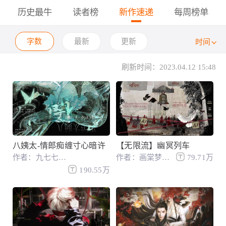
历史最牛
读者榜
新作速递
每周榜单
字数
最新
更新
时间
刷新时间：2023.04.12 15:48
八姨太-情郎痴缠寸心暗许
【无限流】幽冥列车
作者：九七七七七七
作者：画棠梦清风
79.71万
190.55万