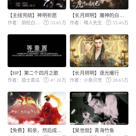
【主线完结】神明祈愿
【长月烬明】魔神的白月光
作者：阴险白发小鸡厨
53.65万
作者：晴人先生
53.46万
【HP】第二个四月之歌
【长月烬明】逐光暖行
作者：隐士卖瓜
47.20万
作者：小鱼贝壳
28.65万
【免费】和亲，然后成为女帝
【吴世勋】青海竹鱼