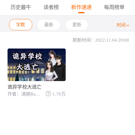
历史最牛
读者榜
新作速递
每周榜单
字数
最新
更新
时间
刷新时间：2022.11.04 20:00
诡异学校大逃亡
作者：清婉Raku☆
1.70万