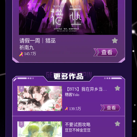
请假一周｜猎巫
祈南九
145.7万
4
【BTS】我在异乡当骠客
穗酱Yolo
139.5万
5
不要试图攻略
豆豆不掉金豆豆