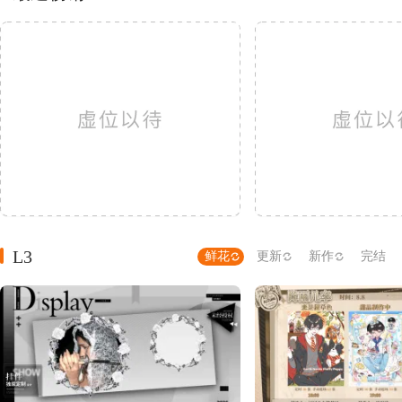
L3
鲜花
更新
新作
完结