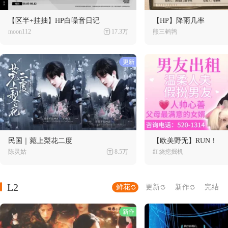
【区半+挂抽】HP白噪音日记
【HP】降雨几率
moon112
17.3万
熊三鹌鹑
民国｜菀上梨花二度
【欧美野无】RUN！
陈灵姑
8.5万
红烧挖掘机
L2
鲜花
更新
新作
完结