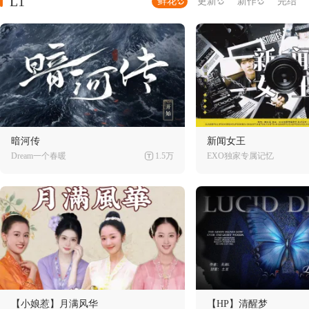
L1
鲜花
更新
新作
完结
暗河传
新闻女王
Dream一个春暖
1.5万
EXO独家专属记忆
【小娘惹】月满风华
【HP】清醒梦