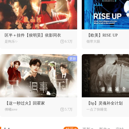
区半＋挂件【侯明昊】依影同衣
【欧美】RISE UP
是狗乐✨
6.5万
领带大眼
【这一秒过火】回霍家
【hp】灵魂补全计划
傅曦iove
5.7万
一点了快睡觉