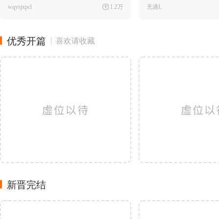
wqysjxpcl
1.2万
无過L
优秀开篇
喜欢请收藏
新晋完结