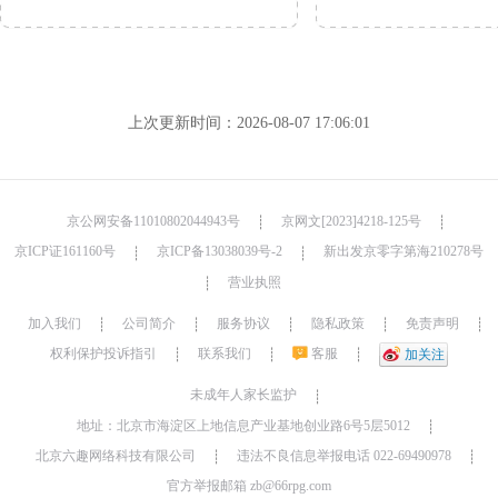
上次更新时间：2026-08-07 17:06:01
京公网安备11010802044943号
京网文[2023]4218-125号
┊
┊
京ICP证161160号
京ICP备13038039号-2
新出发京零字第海210278号
┊
┊
营业执照
┊
加入我们
公司简介
服务协议
隐私政策
免责声明
┊
┊
┊
┊
┊
权利保护投诉指引
联系我们
客服
┊
┊
┊
加关注
未成年人家长监护
┊
地址：北京市海淀区上地信息产业基地创业路6号5层5012
┊
北京六趣网络科技有限公司
违法不良信息举报电话 022-69490978
┊
┊
官方举报邮箱 zb@66rpg.com