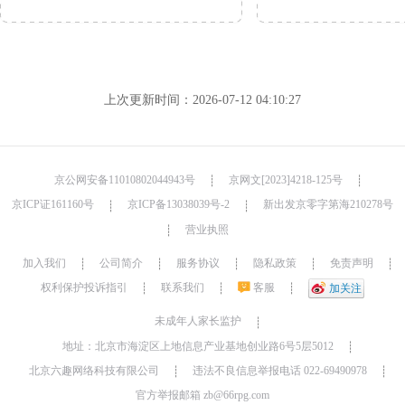
上次更新时间：2026-07-12 04:10:27
京公网安备11010802044943号
京网文[2023]4218-125号
┊
┊
京ICP证161160号
京ICP备13038039号-2
新出发京零字第海210278号
┊
┊
营业执照
┊
加入我们
公司简介
服务协议
隐私政策
免责声明
┊
┊
┊
┊
┊
权利保护投诉指引
联系我们
客服
┊
┊
┊
加关注
未成年人家长监护
┊
地址：北京市海淀区上地信息产业基地创业路6号5层5012
┊
北京六趣网络科技有限公司
违法不良信息举报电话 022-69490978
┊
┊
官方举报邮箱 zb@66rpg.com