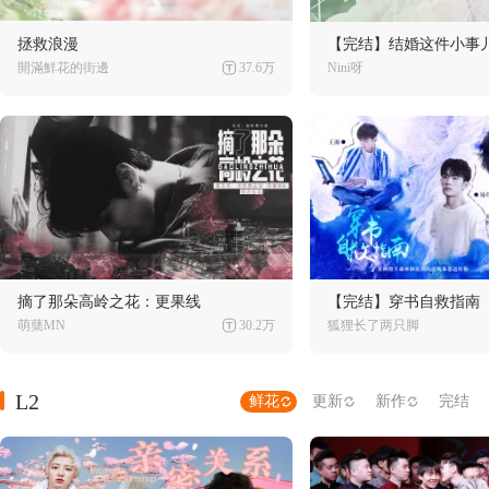
拯救浪漫
【完结】结婚这件小事
開滿鮮花的街邊
37.6万
Nini呀
摘了那朵高岭之花：更果线
【完结】穿书自救指南
萌蘖MN
30.2万
狐狸长了两只脚
L2
鲜花
更新
新作
完结