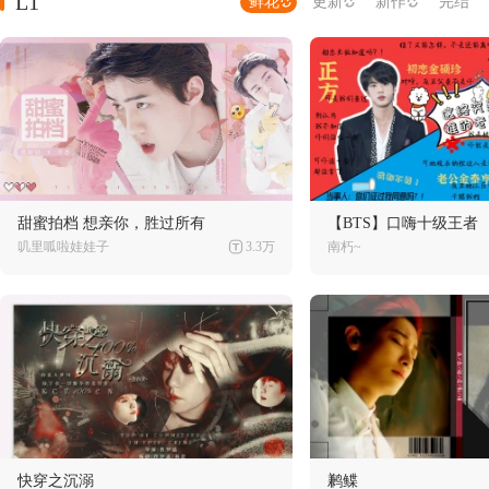
L1
鲜花
更新
新作
完结
甜蜜拍档 想亲你，胜过所有
【BTS】口嗨十级王者
叽里呱啦娃娃子
3.3万
南朽~
快穿之沉溺
鹣鲽