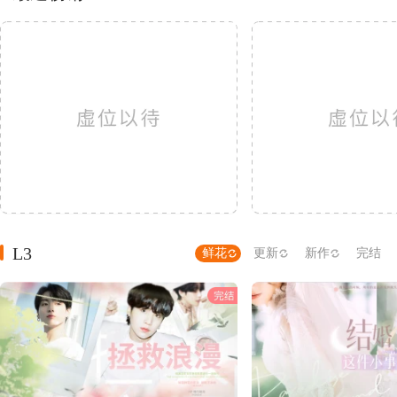
L3
鲜花
更新
新作
完结