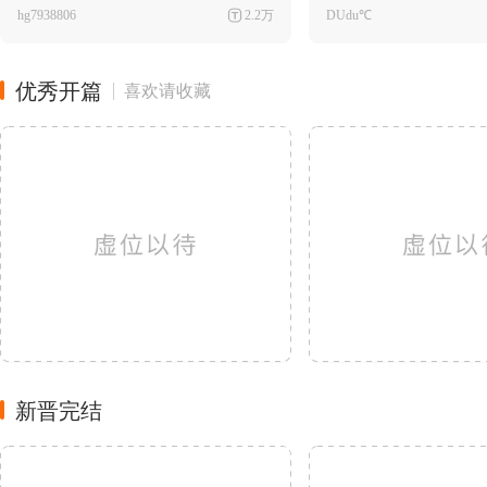
hg7938806
2.2万
DUdu℃
优秀开篇
喜欢请收藏
新晋完结