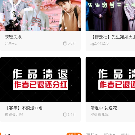
亲密关系
【德云社】先生宛如天
北鱼wu
5.8万
hg25441276
【客串】不浪漫罪名
清退中 勿送花
橙娘孤儿院
1.4万
橙娘孤儿院