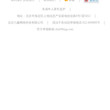
权利保护投诉指引
联系我们
客服
┊
┊
┊
加关注
未成年人家长监护
┊
地址：北京市海淀区上地信息产业基地创业路6号5层5012
┊
北京六趣网络科技有限公司
违法不良信息举报电话 022-69490978
┊
┊
官方举报邮箱 zb@66rpg.com