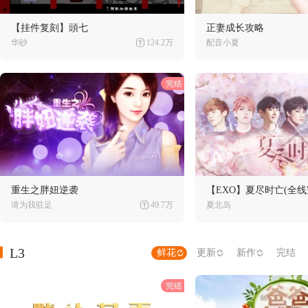
【挂件复刻】頭七
正妻成长攻略
华砂
124.2万
配音小夏
重生之胖妞逆袭
【EXO】夏尽时亡(全线
请为我驻足
49.7万
夏北岛
L3
鲜花
更新
新作
完结