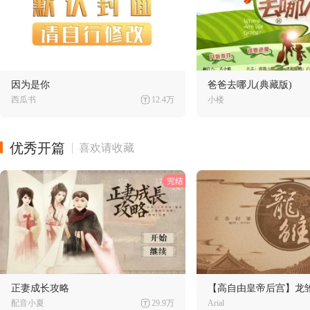
因为是你
爸爸去哪儿(典藏版)
西瓜书
12.4万
小楼
优秀开篇
喜欢请收藏
正妻成长攻略
【高自由皇帝后宫】龙
配音小夏
29.9万
Arial