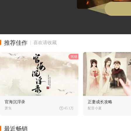
推荐佳作
喜欢请收藏
官海沉浮录
正妻成长攻略
萧失
45.1万
配音小夏
最近畅销