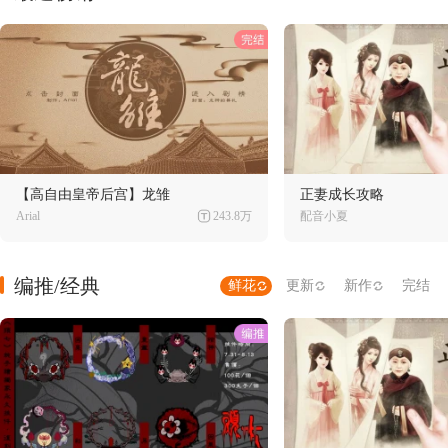
【高自由皇帝后宫】龙雏
正妻成长攻略
Arial
243.8万
配音小夏
编推/经典
鲜花
更新
新作
完结