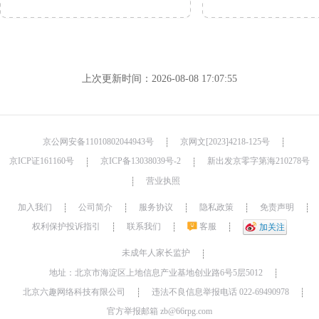
上次更新时间：2026-08-08 17:07:55
京公网安备11010802044943号
京网文[2023]4218-125号
┊
┊
京ICP证161160号
京ICP备13038039号-2
新出发京零字第海210278号
┊
┊
营业执照
┊
加入我们
公司简介
服务协议
隐私政策
免责声明
┊
┊
┊
┊
┊
权利保护投诉指引
联系我们
客服
┊
┊
┊
加关注
未成年人家长监护
┊
地址：北京市海淀区上地信息产业基地创业路6号5层5012
┊
北京六趣网络科技有限公司
违法不良信息举报电话 022-69490978
┊
┊
官方举报邮箱 zb@66rpg.com