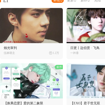
L1
鲜花
更新
新作
完结
烛光审判
日更丨边伯贤 · 飞鳥
伍林萌主
1.2万
一衿香
【换乘恋爱】爱的第二象限
【EXO】君子世无双