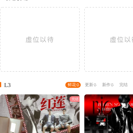
L3
鲜花
更新
新作
完结