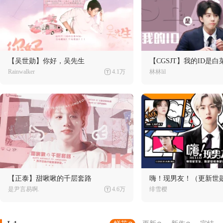
【吴世勋】你好，吴先生
【CGSJT】我的ID是白
Rainwalker
4.1万
林林lil
【正泰】甜啾啾的千层套路
嗨！现男友！（更新世
是尹言易啊.
4.6万
绯雪樱