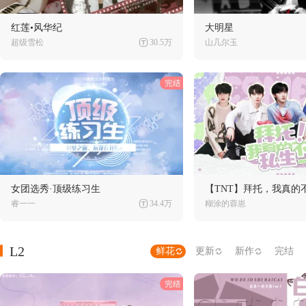
红莲•风华纪
大明星
超级雪松
30.5万
山几尔玉
女团选秀·顶级练习生
【TNT】拜托，我真的
睿一一
34.4万
糊涂的蓉崽
L2
鲜花
更新
新作
完结