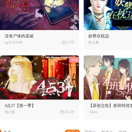
没有尸体的圣诞
妖孽在枕边
hg41583160
6.7万
狩之舞
4点37【第一季】
【原创立绘】差班特优
包小鱼
20.1万
.Silent.