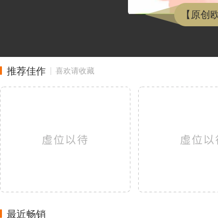
【原创欧
推荐佳作
喜欢请收藏
最近畅销