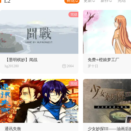
L2
鲜花
更新
新作
完结
【墨明棋妙】闻战
免费⭐橙娘梦工厂
hg201280
2664
罗十日
通讯失衡
少女妙探III——油画后