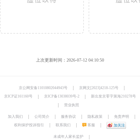
上次更新时间：2026-07-12 04:10:50
京公网安备11010802044943号
京网文[2023]4218-125号
┊
┊
京ICP证161160号
京ICP备13038039号-2
新出发京零字第海210278号
┊
┊
营业执照
┊
加入我们
公司简介
服务协议
隐私政策
免责声明
┊
┊
┊
┊
┊
权利保护投诉指引
联系我们
客服
┊
┊
┊
加关注
未成年人家长监护
┊