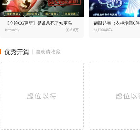
【立绘CG更新】是谁杀死了知更鸟
iamyuchy
6.6万
hg12004674
优秀开篇
喜欢请收藏