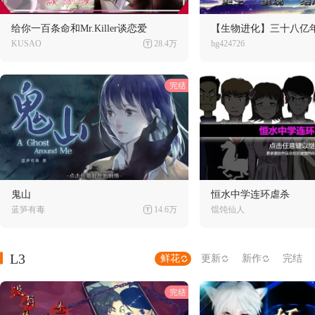
给你一百条命和Mr.Killer谈恋爱
KUSAO
28.4万
hg424726
鬼山
恒水中学连环虐杀
蓝笋有毒
14.6万
馄饨仙人
L3
鲜花
更新
新作
完结