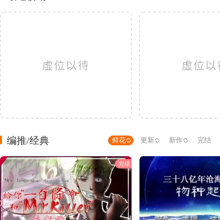
编推/经典
鲜花
更新
新作
完结