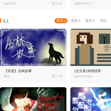
hg435535
4.0万
盈盈水中月儿
L1
鲜花
更新
新作
完结
【非遗】丛林故事
[北京卷]亲情纽带
紫芫
1.2万
hg10702348hg