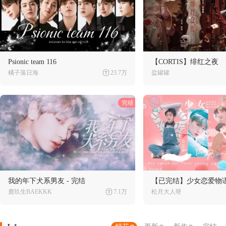
Psionic team 116
【CORTIS】绯红之夜
橘子落日海
23.7万
盐罐罐
我的年下犬系男友 - 完结
【已完结】少女恋爱物
鹿玖生BAEKKK
7.1万
松月大人呀