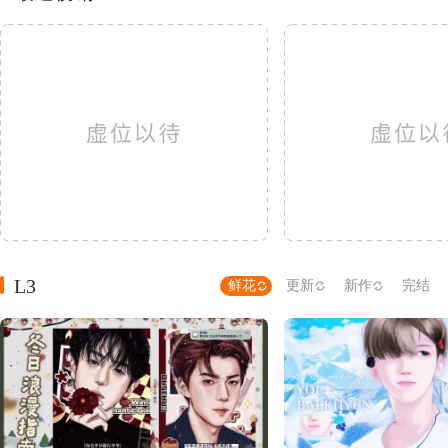
L3
鲜花
更新
新作
完结