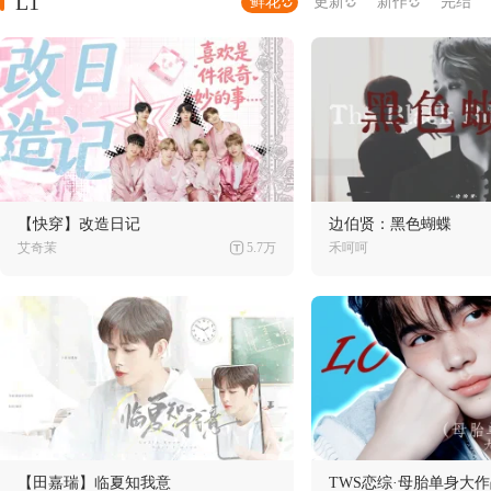
L1
鲜花
更新
新作
完结
【快穿】改造日记
边伯贤：黑色蝴蝶
艾奇茉
5.7万
禾呵呵
【田嘉瑞】临夏知我意
TWS恋综·母胎单身大