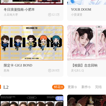
冬日浪漫指南-小肥羊
YOUR DOOM
土豆炖大枣
12.1万
小贤潇贤
限定卡·GIGI BOND
【校园】念念回响
怒角
20.9万
灵七B.L.Q
L2
鲜花
更新
新作
完结