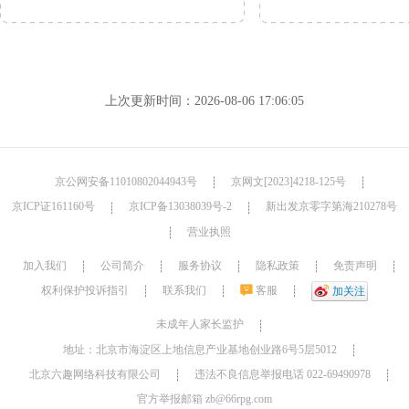
上次更新时间：2026-08-06 17:06:05
京公网安备11010802044943号
京网文[2023]4218-125号
┊
┊
京ICP证161160号
京ICP备13038039号-2
新出发京零字第海210278号
┊
┊
营业执照
┊
加入我们
公司简介
服务协议
隐私政策
免责声明
┊
┊
┊
┊
┊
权利保护投诉指引
联系我们
客服
┊
┊
┊
加关注
未成年人家长监护
┊
地址：北京市海淀区上地信息产业基地创业路6号5层5012
┊
北京六趣网络科技有限公司
违法不良信息举报电话 022-69490978
┊
┊
官方举报邮箱 zb@66rpg.com