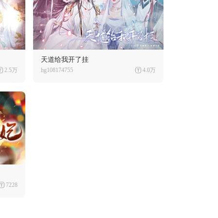
天道给我开了挂
2.5万
hg108174755
4.0万
7228