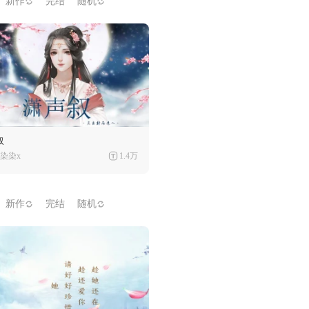
新作
完结
随机
叙
染染x
1.4万
新作
完结
随机