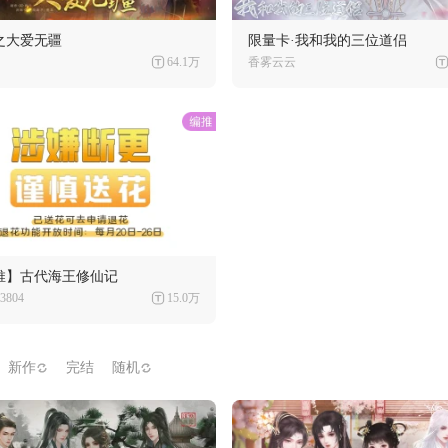
之大爱无疆
限量卡·我和我的三位道侣
64.1万
香雾云云
推】古代海王修仙记
3804
15.0万
新作
完结
随机