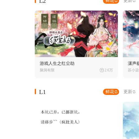
L2
鲜花
更新
游戏人生之红尘劫
潇声
脑洞有限
2.6万
苏小染
L1
鲜花
更新