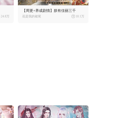
【周更+养成剧情】朕有佳丽三千
24.8万
花是我的裙尾
18.1万