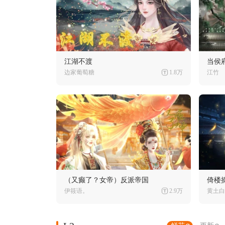
江湖不渡
当侯
边家葡萄糖
1.8万
江竹
（又癫了？女帝）反派帝国
倚楼
伊筱语。
2.9万
黄土白