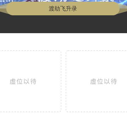
渡劫飞升录