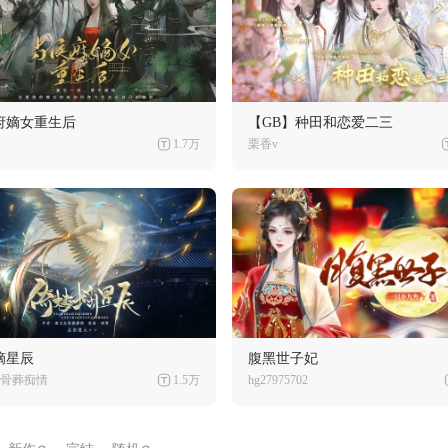
府嫡女重生后
【GB】种田和恋爱二三
1.7万
栗香v
摘星辰
腹黑世子妃
骨葬痴情
1.5万
hg27975702