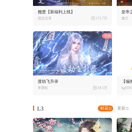
翘楚【新福利上线】
皇帝
漠北元宵
172.7万
唐兰
渡劫飞升录
【编
李霁虹
18.1万
hg6195
L3
鲜花
更新