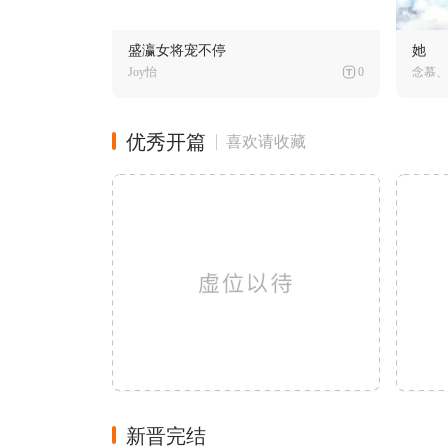
盛瀛女将宠不停
她
Joy怡
0
念慕、
优秀开篇
喜欢请收藏
新晋完结