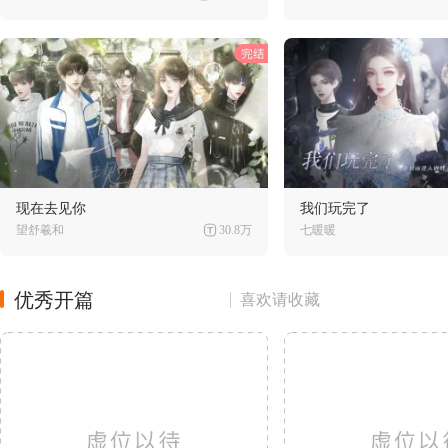
现在去见你
我们玩完了
望舒羲和
30.8万
七暖暖
优秀开篇
喜欢请收藏