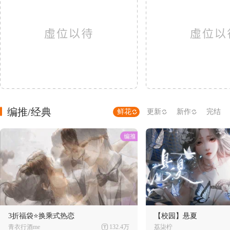
编推/经典
鲜花
更新
新作
完结
3折福袋⭐换乘式热恋
【校园】悬夏
青衣行酒me
132.4万
荔柒柠