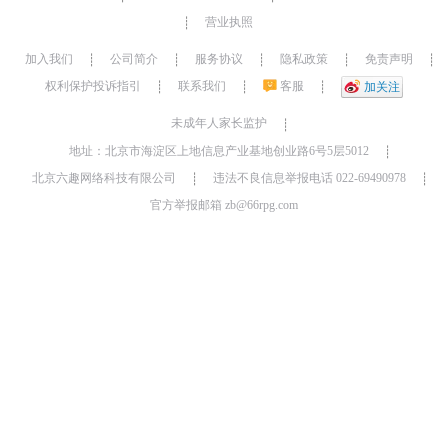
营业执照
┊
加入我们
公司简介
服务协议
隐私政策
免责声明
┊
┊
┊
┊
┊
权利保护投诉指引
联系我们
客服
┊
┊
┊
加关注
未成年人家长监护
┊
地址：北京市海淀区上地信息产业基地创业路6号5层5012
┊
北京六趣网络科技有限公司
违法不良信息举报电话 022-69490978
┊
┊
官方举报邮箱 zb@66rpg.com