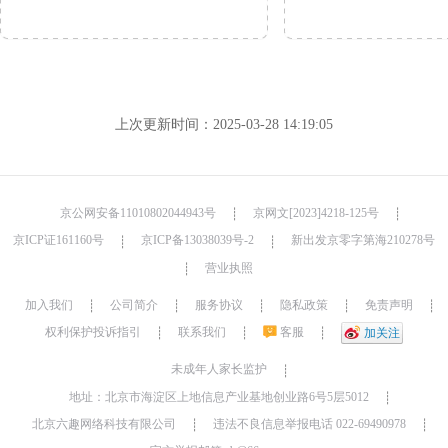
上次更新时间：2025-03-28 14:19:05
京公网安备11010802044943号
京网文[2023]4218-125号
┊
┊
京ICP证161160号
京ICP备13038039号-2
新出发京零字第海210278号
┊
┊
营业执照
┊
加入我们
公司简介
服务协议
隐私政策
免责声明
┊
┊
┊
┊
┊
权利保护投诉指引
联系我们
客服
┊
┊
┊
加关注
未成年人家长监护
┊
地址：北京市海淀区上地信息产业基地创业路6号5层5012
┊
北京六趣网络科技有限公司
违法不良信息举报电话 022-69490978
┊
┊