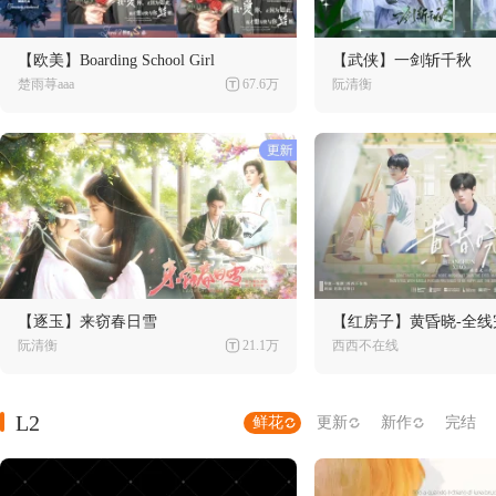
【欧美】Boarding School Girl
【武侠】一剑斩千秋
楚雨荨aaa
67.6万
阮清衡
【逐玉】来窃春日雪
【红房子】黄昏晓-全线
阮清衡
21.1万
西西不在线
L2
鲜花
更新
新作
完结