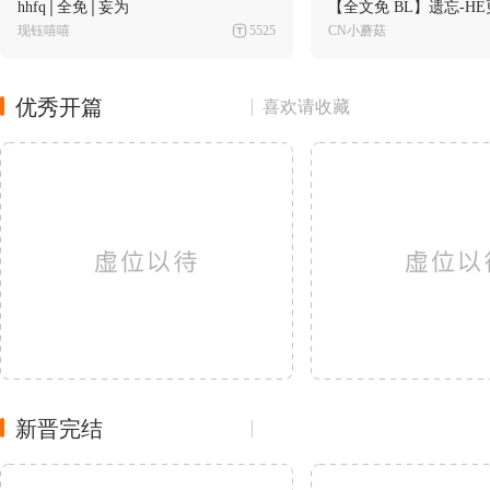
hhfq│全免│妄为
【全文免 BL】遗忘-H
现钰嘻嘻
5525
CN小蘑菇
优秀开篇
喜欢请收藏
新晋完结