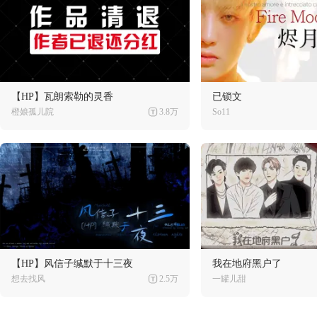
【HP】瓦朗索勒的灵香
已锁文
橙娘孤儿院
3.8万
So11
【HP】风信子缄默于十三夜
我在地府黑户了
想去找风
2.5万
一罐儿甜