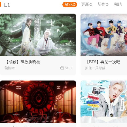
L1
鲜花
更新
新作
完结
【成毅】辞故执晚枝
【BTS】再见一次吧
莞榆by
6810
抓住一只绿猫