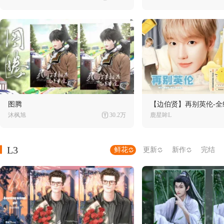
图腾
【边伯贤】再别英伦-全
沐枫旭
30.2万
鹿星眸L
L3
鲜花
更新
新作
完结