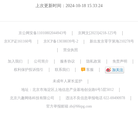
上次更新时间：2024-10-18 15:33:24
京公网安备11010802044943号
京网文[2023]4218-125号
┊
┊
京ICP证161160号
京ICP备13038039号-2
新出发京零字第海210278号
┊
┊
营业执照
┊
加入我们
公司简介
服务协议
隐私政策
免责声明
┊
┊
┊
┊
┊
权利保护投诉指引
联系我们
客服
┊
┊
┊
加关注
未成年人家长监护
┊
地址：北京市海淀区上地信息产业基地创业路6号5层5012
┊
北京六趣网络科技有限公司
违法不良信息举报电话 022-69490978
┊
┊
官方举报邮箱 zb@66rpg.com