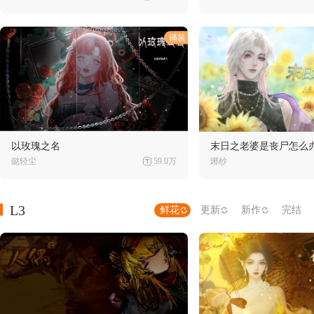
以玫瑰之名
末日之老婆是丧尸怎么
懿轻尘
59.0万
琊纱
L3
鲜花
更新
新作
完结