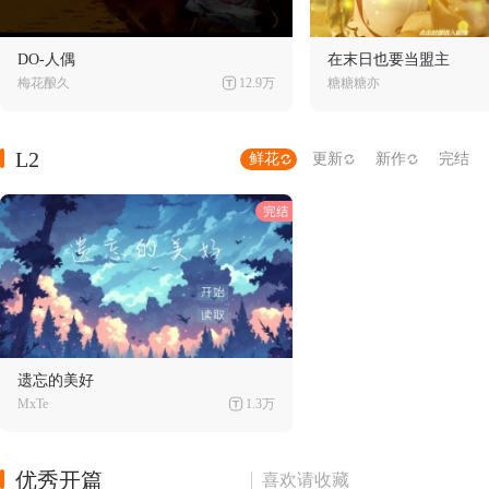
DO-人偶
在末日也要当盟主
梅花酿久
12.9万
糖糖糖亦
L2
鲜花
更新
新作
完结
遗忘的美好
MxTe
1.3万
优秀开篇
喜欢请收藏