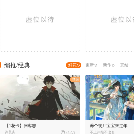
编推/经典
鲜花
更新
新作
完结
【1花卡】归客志
养个丧尸宝宝来过年
许莫离
22.2万
不上岸绝不改名