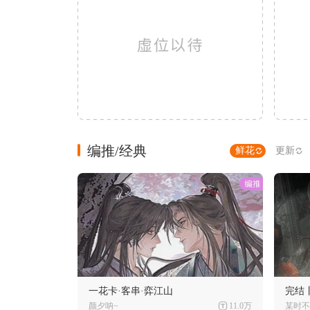
编推/经典
鲜花
更新
一花卡·客串·弈江山
完结
颜夕呐~
11.0万
某时不