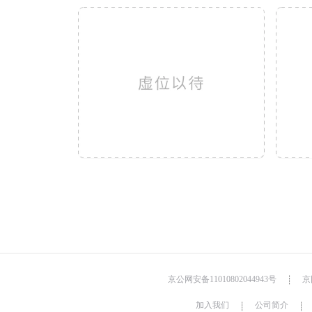
京公网安备11010802044943号
京网
┊
加入我们
公司简介
┊
┊