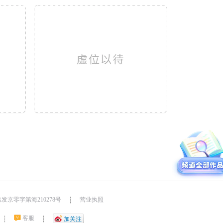
发京零字第海210278号
营业执照
┊
客服
┊
┊
加关注