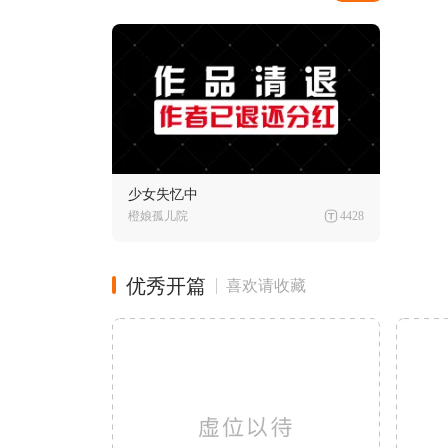
少女失忆中
橙娘孤儿院
4428
优秀开篇
喜欢请收藏