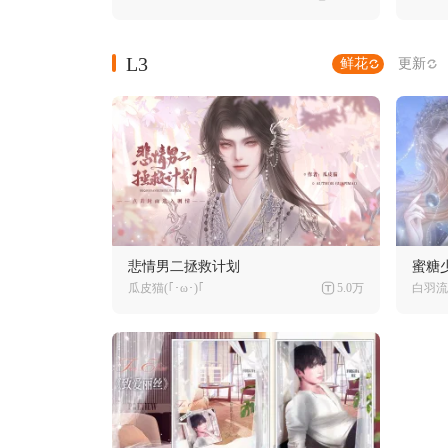
L3
鲜花
更新
悲情男二拯救计划
蜜糖
瓜皮猫(｢･ω･)｢
5.0万
白羽流