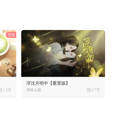
浮沈月明中【重置版】
1.5万
霄映尘庭
2.7万