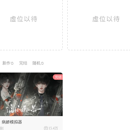
新作
完结
随机
丨病娇模拟器
刻
15.4万