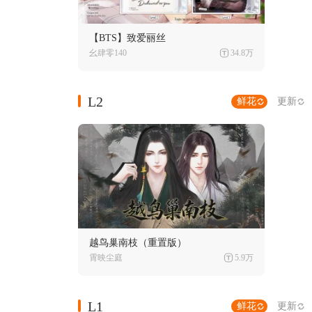
【BTS】致爱丽丝
幺肆零140
34.8万
L2
鲜花
更新
越鸟巢南枝（重置版）
霄映尘庭
5.9万
L1
鲜花
更新