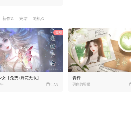
新作
完结
随机
少女【免费+野花无限】
青柠
年
6.2万
羽白的羽樱