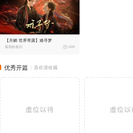
【月鳞·世界寄露】难寻梦
暮雨盼春归
5498
优秀开篇
喜欢请收藏