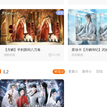
【月鳞】半刹那间八万春
星动卡【月鳞绮纪】武
清歌韵音
15.3万
苏苏酥甜
L2
鲜花
更新
新作
完结