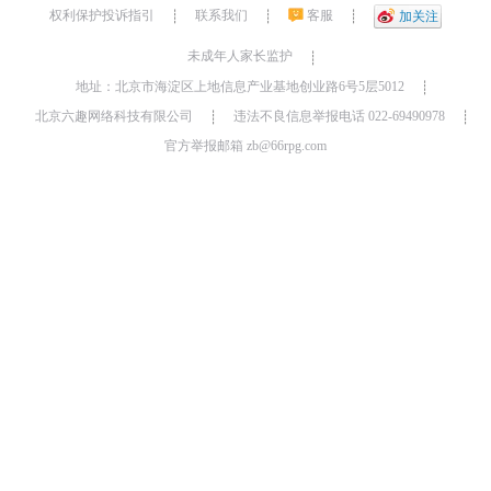
权利保护投诉指引
联系我们
客服
┊
┊
┊
加关注
未成年人家长监护
┊
地址：北京市海淀区上地信息产业基地创业路6号5层5012
┊
北京六趣网络科技有限公司
违法不良信息举报电话 022-69490978
┊
┊
官方举报邮箱 zb@66rpg.com