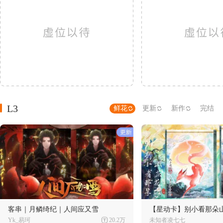
L3
鲜花
更新
新作
完结
客串｜月鳞绮纪｜人间应又雪
【星动卡】别小看那朵
Yk_易珂
20.2万
未知者凌七七