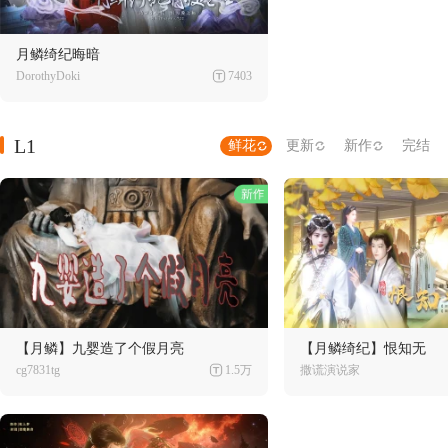
月鳞绮纪晦暗
DorothyDoki
7403
L1
鲜花
更新
新作
完结
【月鳞】九婴造了个假月亮
【月鳞绮纪】恨知无
cg7831tg
1.5万
撒谎演说家