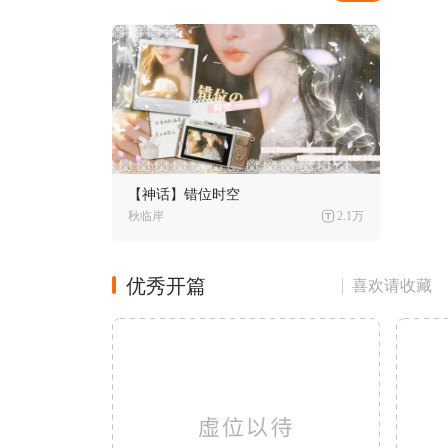
【神话】错位时空
秋临岸
2.1万
优秀开篇
喜欢请收藏