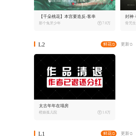
【千朵桃花】本宫要造反-客串
封神·
那个兔牙少年
7.0万
骨咒生
L2
鲜花
更新
太古年年在塌房
橙娘孤儿院
1.6万
L1
鲜花
更新