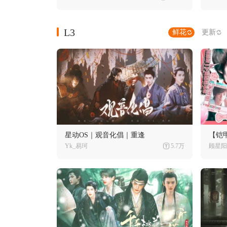
L3
鲜花
更新
星动OS｜观音化倡｜重逢
【铠
Yk_易珂
5.7万
顾星阳