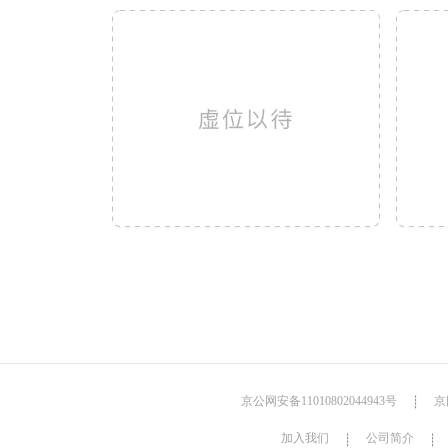
京公网安备11010802044943号
京网
┊
加入我们
公司简介
┊
┊