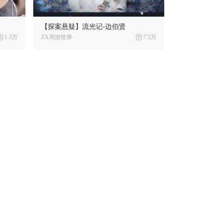
【探案悬疑】流光记-边伯贤
1.3万
ZX周游世界
7.5万