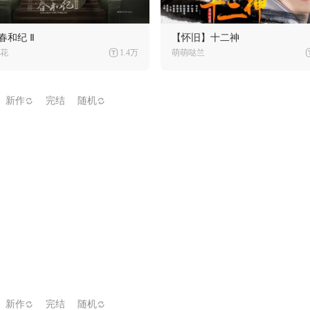
春和纪 Ⅱ
【怀旧】十二神
花
1.4万
萌萌哒兰
新作
完结
随机
新作
完结
随机