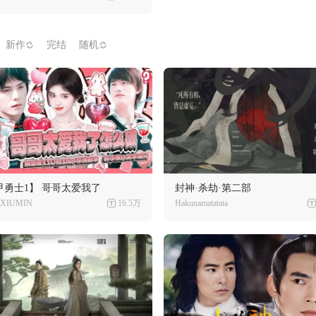
新作
完结
随机
甲勇士1】 哥哥太爱我了
封神·杀劫·第二部
XIUMIN
16.5万
Hakunamatatata