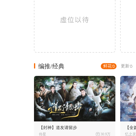
编推/经典
鲜花
更新
【封神】道友请留步
【全
伶星
30.9万
忆之灵