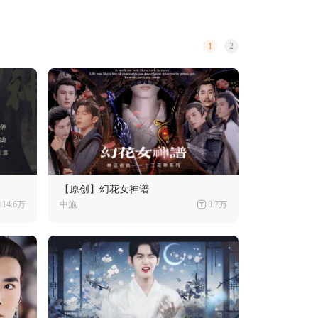
1
2
【原创】幻花女神谱
14.6万
中施
8.7万