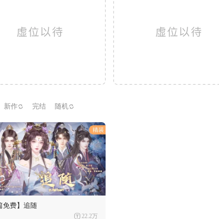
新作
完结
随机
篇免费】追随
22.2万