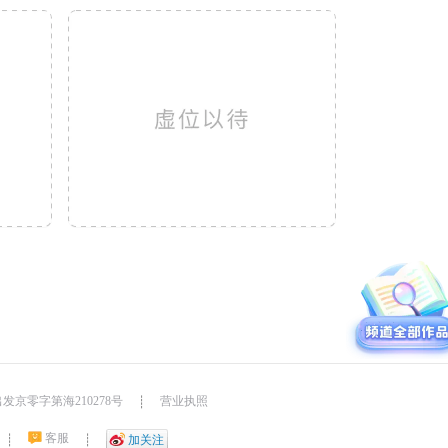
发京零字第海210278号
营业执照
┊
客服
┊
┊
加关注