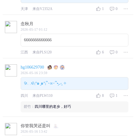
天津
来自V2352A
1
0
念秋月
2026-05-17 01:12
6666666666666
江西
来自PLS120
6
0
hg106629700
2026-05-16 23:59
⪩. .⪨₍ᐢ๑ ̯๑ᐢ₎՞･∞･՞•͈ᴗ⁃͈ ✧
四川
来自PLW110
8
1
碧竹：
四川哪里的老乡，好巧
你管我哭还是叫
2026-05-16 13:42