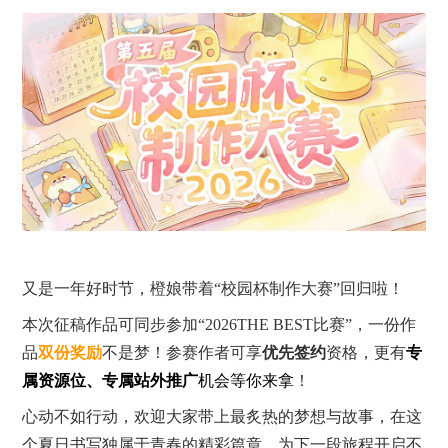
又是一年好时节，橙娘带着“校园杯制作大赛”回归啦！
本次征稿作品可同步参加“2026THE BEST比赛”，一份作
品
双份奖励
不是梦！参赛
作者可享
优先签约
资格，更有
专
属资源位、专属站外推广
机会等你来拿
！
心动不如行动，欢迎大家带上最炙热的梦想与故事，在这
个夏日书写独属于青春的精彩篇章，为下一段旅程开启不