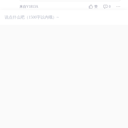
来自V1813A
赞
0
vcn
2024-12-22 12:49
?无聊居然还嫌弃我
广东
来自PCAM10
赞
0
云玙月行
2024-12-21 22:42
。。。。。。！！
四川
来自ANNAN00
赞
0
小忆早点睡
2024-12-21 18:00
。。。。。。。。