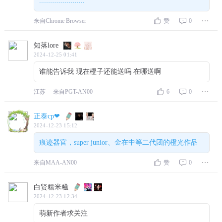
.......................
来自Chrome Browser
赞
0
知落lore
2024-12-25 01:41
谁能告诉我 现在橙子还能送吗 在哪送啊
江苏
来自PGT-AN00
6
0
正泰cp❤
2024-12-23 15:12
痕迹器官，super junior、金在中等二代团的橙光作品
来自MAA-AN00
赞
0
白贤糯米糍
2024-12-23 12:34
萌新作者求关注