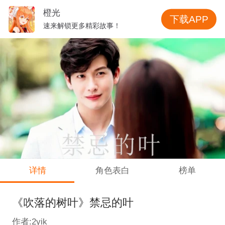
橙光
下载APP
速来解锁更多精彩故事！
详情
角色表白
榜单
《吹落的树叶》禁忌的叶
作者:2yik