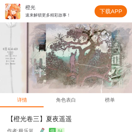
橙光
下载APP
速来解锁更多精彩故事！
详情
角色表白
榜单
【橙光卷三】夏夜遥遥
作者:极乐岚
信
84